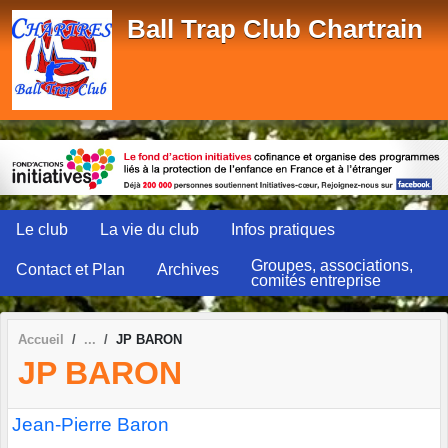
Panneau de gestion des cookies
Ball Trap Club Chartrain
Le club
La vie du club
Infos pratiques
Groupes, associations,
Contact et Plan
Archives
comités entreprise
Accueil
JP BARON
JP BARON
Jean-Pierre Baron