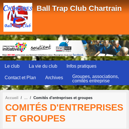
Panneau de gestion des cookies
Ball Trap Club Chartrain
Le club
La vie du club
Infos pratiques
Groupes, associations,
Contact et Plan
Archives
comités entreprise
Accueil
Comités d'entreprises et groupes
COMITÉS D'ENTREPRISES
ET GROUPES