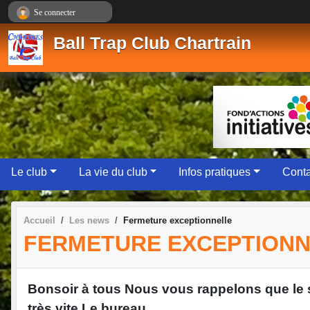
Panneau de gestion des cookies
Se connecter
Ball Trap Club Chartrain
Le club
La vie du club
Infos pratiques
Conta
Accueil
Les news
Fermeture exceptionnelle
FERMETURE EXCEPTION
Bonsoir à tous Nous vous rappelons que le s
très vite Le bureau