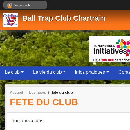
Panneau de gestion des cookies
Se connecter
Ball Trap Club Chartrain
Le club
La vie du club
Infos pratiques
Conta
Accueil
Les news
fete du club
FETE DU CLUB
bonjours a tous ,