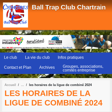
Panneau de gestion des cookies
Ball Trap Club Chartrain
Le club
La vie du club
Infos pratiques
Groupes, associations,
Contact et Plan
Archives
comités entreprise
Accueil
les horaires de la ligue de combiné 2024
LES HORAIRES DE LA
LIGUE DE COMBINÉ 2024