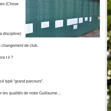
êtes (Chose
a discipline)
on changement de club.
a t il ?
cé typé “grand parcours”.
ur les qualités de notre Guillaume…