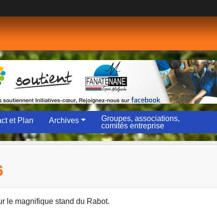
Groupes, associations,
ct et Plan
Archives
comités entreprise
6
ur le magnifique stand du Rabot.