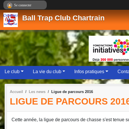
Panneau de gestion des cookies
Se connecter
Ball Trap Club Chartrain
Le club
La vie du club
Infos pratiques
Conta
Accueil
Les news
Ligue de parcours 2016
LIGUE DE PARCOURS 201
Cette année, la ligue de parcours de chasse s'est tenue s