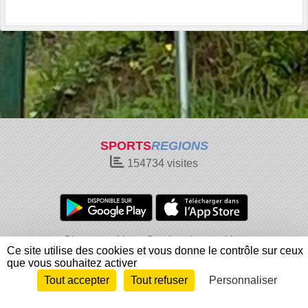
SPORTS
REGIONS
154734
visites
Charte cookies
Gestion des cookies
Ce site utilise des cookies et vous donne le contrôle sur ceux
Informations légales
Signaler un contenu inapproprié
que vous souhaitez activer
Tout accepter
Tout refuser
Personnaliser
Envie de participer ?
Connexion