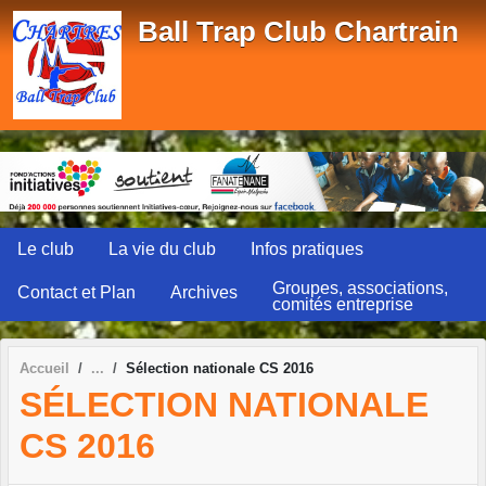
Panneau de gestion des cookies
Ball Trap Club Chartrain
Le club
La vie du club
Infos pratiques
Groupes, associations,
Contact et Plan
Archives
comités entreprise
Accueil
Sélection nationale CS 2016
SÉLECTION NATIONALE
CS 2016