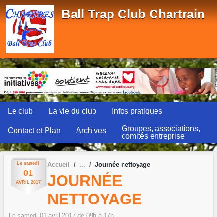
Panneau de gestion des cookies
Ball Trap Club Chartrain
Le club
La vie du club
Infos pratiques
Groupes, associations,
Contact et Plan
Archives
comités entreprise
Le
samedi
Accueil
Journée nettoyage
01
JOURNÉE
AVRIL
2017
NETTOYAGE
Le
samedi
01
avril
2017
de 09h à 17h