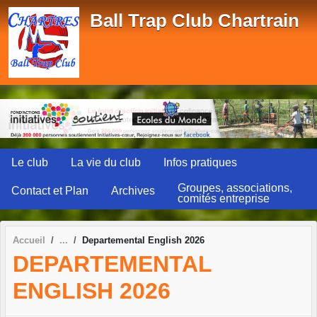
Panneau de gestion des cookies
Ball Trap Club Chartrain
Le club
La vie du club
Infos pratiques
Groupes, associations,
Contact et Plan
Archives
comités entreprise
Accueil
Departemental English 2026
DEPARTEMENTAL
ENGLISH 2026