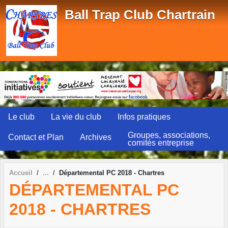
Panneau de gestion des cookies
Ball Trap Club Chartrain
Le club
La vie du club
Infos pratiques
Groupes, associations,
Contact et Plan
Archives
comités entreprise
Accueil
Départemental PC 2018 - Chartres
DÉPARTEMENTAL PC
2018 - CHARTRES