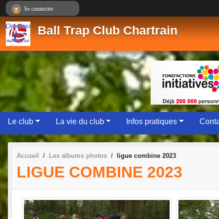
Panneau de gestion des cookies
Se connecter
Ball Trap Club Chartrain
Le club
La vie du club
Infos pratiques
Conta
Accueil
Les albums photos
ligue combine 2023
LIGUE COMBINE 2023