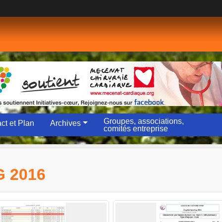
Groupes, associations,
ct et Plan
Archives
comités entreprise
 2016