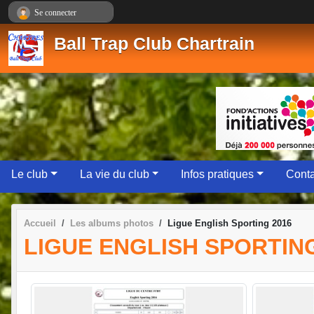
Panneau de gestion des cookies
Se connecter
Ball Trap Club Chartrain
Le club
La vie du club
Infos pratiques
Conta
Accueil
Les albums photos
Ligue English Sporting 2016
LIGUE ENGLISH SPORTING