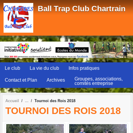
Panneau de gestion des cookies
Ball Trap Club Chartrain
Le club
La vie du club
Infos pratiques
Groupes, associations,
Contact et Plan
Archives
comités entreprise
Accueil
Tournoi des Rois 2018
TOURNOI DES ROIS 2018