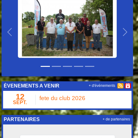
Précedent
Suiva
ÉVENEMENTS A VENIR
+ d'évènements
12
fete du club 2026
SEPT.
PARTENAIRES
+ de partenaires