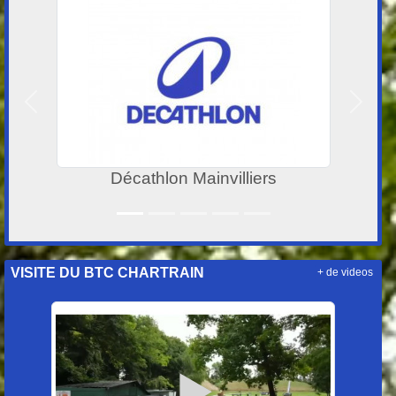
Précedent
Suivan
JP BARON
VISITE DU BTC CHARTRAIN
+ de videos