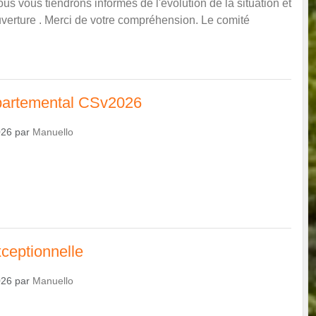
ous vous tiendrons informés de l'évolution de la situation et
uverture . Merci de votre compréhension. Le comité
partemental CSv2026
026
par
Manuello
ceptionnelle
026
par
Manuello