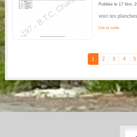
Publiée le
17 févr. 
voici les planche
Lire la suite
1
2
3
4
5