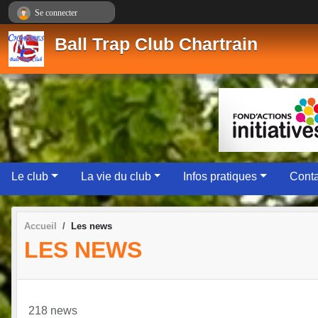
Panneau de gestion des cookies
Se connecter
Ball Trap Club Chartrain
Le club
La vie du club
Infos pratiques
Conta
Accueil
Les news
LES NEWS
218 news