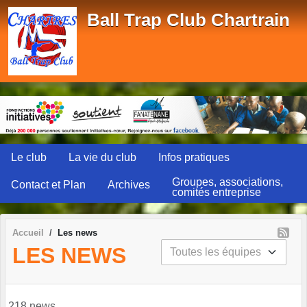
Panneau de gestion des cookies
Ball Trap Club Chartrain
Le club
La vie du club
Infos pratiques
Groupes, associations,
Contact et Plan
Archives
comités entreprise
Accueil
Les news
LES NEWS
218 news