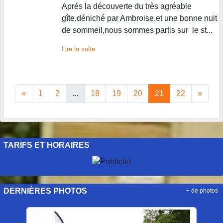
Aprés la découverte du très agréable
gîte,déniché par Ambroise,et une bonne nuit
de sommeil,nous sommes partis sur le st...
Lire la suite
«
1
2
...
18
19
20
21
22
»
TARIFS ET HORAIRES
DERNIÈRES PHOTOS
+ de photos