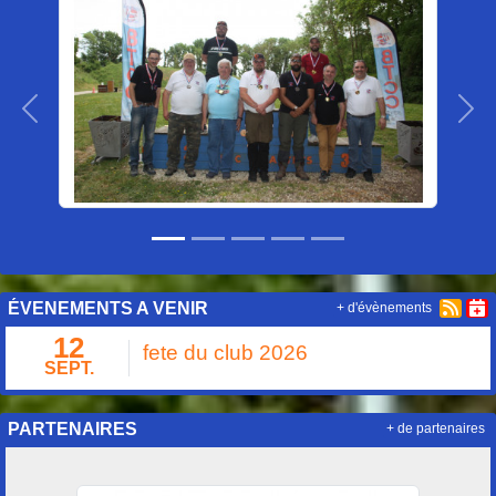
Précedent
Sui
ÉVENEMENTS A VENIR
+ d'évènements
12
fete du club 2026
SEPT.
PARTENAIRES
+ de partenaires